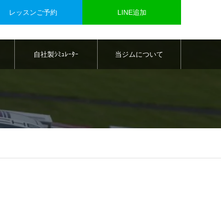
レッスンご予約
LINE追加
自社製ｼﾐｭﾚｰﾀｰ
当ジムについて