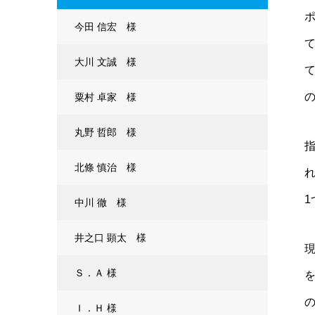
今田 信宏 様
大川 文誠 様
粟村 卓家 様
丸野 哲郎 様
北條 慎治 様
中川 徹 様
井之口 顕太 様
Ｓ．Ａ 様
Ｉ．Ｈ 様