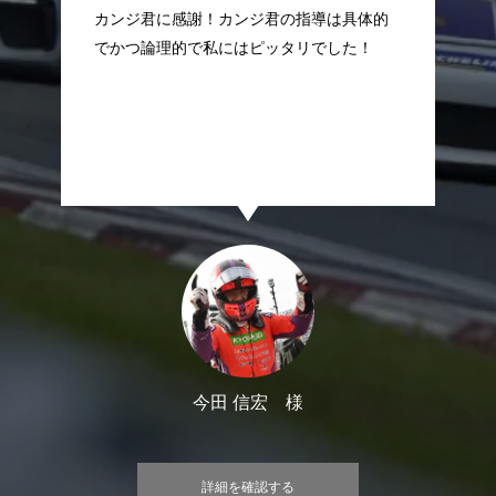
得！ポルシェで速く走るために、田中さん
指導は具体的
のアドバイスでフォーミュラカーで練習し
リでした！
ました。その理由とは？
様
大川 文誠 様
詳細を確認する