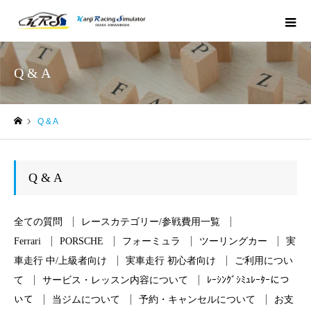
Q & A
Q & A
ホーム
Q & A
全ての質問
レースカテゴリー/参戦費用一覧
Ferrari
PORSCHE
フォーミュラ
ツーリングカー
実
車走行 中/上級者向け
実車走行 初心者向け
ご利用につい
て
サービス・レッスン内容について
ﾚｰｼﾝｸﾞｼﾐｭﾚｰﾀｰにつ
いて
当ジムについて
予約・キャンセルについて
お支